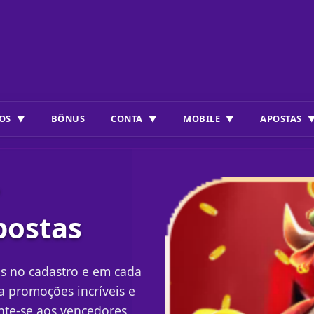
OS
BÔNUS
CONTA
MOBILE
APOSTAS
postas
s no cadastro e em cada
a promoções incríveis e
unte-se aos vencedores