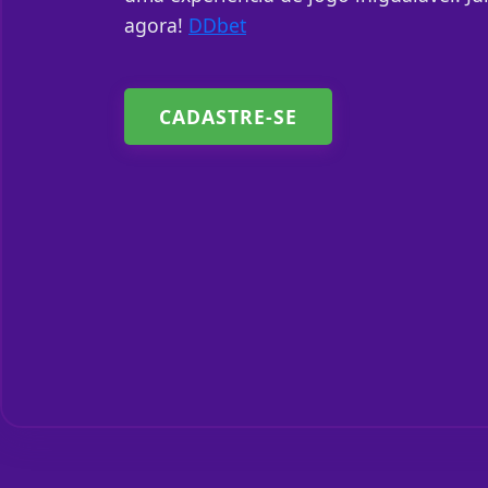
agora!
DDbet
CADASTRE-SE