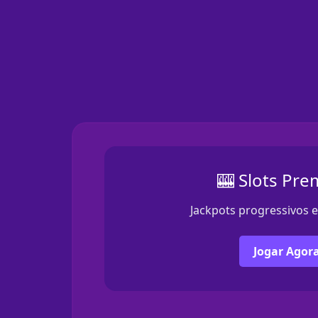
🎰 Slots Pr
Jackpots progressivos e
Jogar Agor