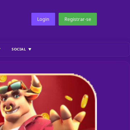
Login
Registrar-se
SOCIAL