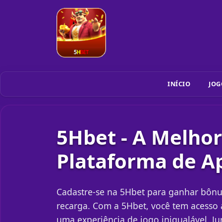
INÍCIO
JOG
5Hbet - A Melhor
Plataforma de A
Cadastre-se na 5Hbet para ganhar bônu
recarga. Com a 5Hbet, você tem acesso 
uma experiência de jogo inigualável. J