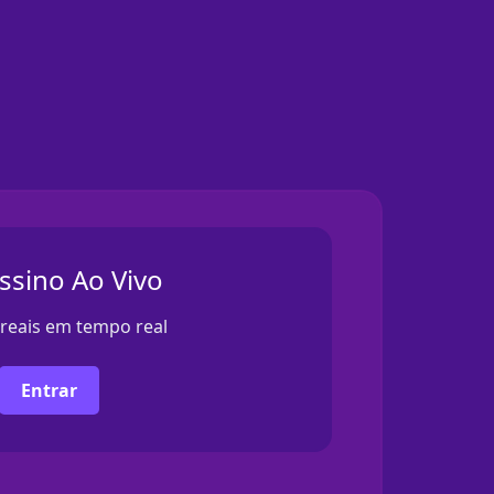
ssino Ao Vivo
 reais em tempo real
Entrar